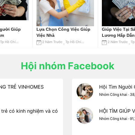
gười Giúp
Lựa Chọn Công Việc Giúp
Giúp Việc Tại S
am
Việc Nhà
Lương Hấp Dẫn
Tp Hồ Chí Minh
2 Năm Trước
Tp Hồ Chí Minh
2 Năm Trước
Hội nhóm Facebook
RÔNG TRẺ VINHOMES
Hội Tìm Người G
Nhóm Công khai · 38
 trẻ có kinh nghiệm và có
HỘI TÌM GIÚP 
Nhóm Công khai · 91,