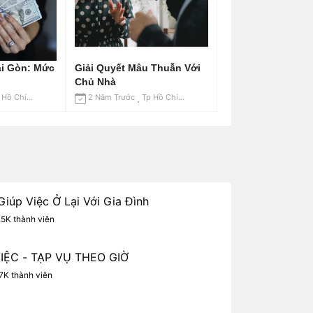
ài Gòn: Mức
Giải Quyết Mâu Thuẫn Với
Chủ Nhà
Tp Hồ Chí Minh
2 Năm Trước
Tp Hồ Chí Minh
iúp Việc Ở Lại Với Gia Đình
,5K thành viên
VIỆC - TẠP VỤ THEO GIỜ
7K thành viên