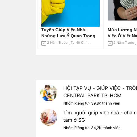
Tuyển Giúp Việc Nhà:
Mức Lương N
Những Lưu Ý Quan Trọng
Việc Ở Việt N
2 Năm Trước
Tp Hồ Chí Minh
2 Năm Trước
HỘI TẠP VỤ - GIÚP VIỆC - T
CENTRAL PARK TP. HCM
Nhóm Riêng tư · 39,8K thành viên
Tìm người giúp việc nhà - chăm
tâm ở SG
Nhóm Riêng tư · 34,2K thành viên