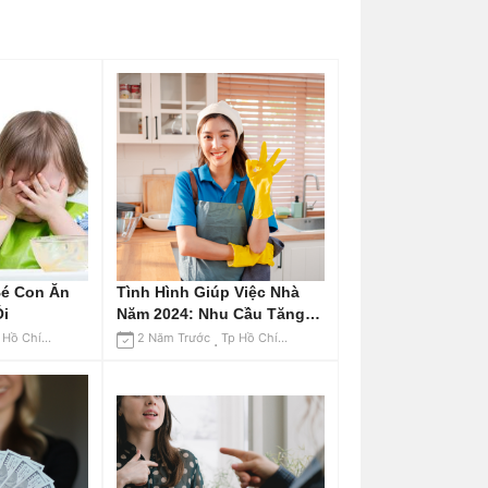
Bé Con Ăn
Tình Hình Giúp Việc Nhà
Ói
Năm 2024: Nhu Cầu Tăng
Cao
Tp Hồ Chí Minh
2 Năm Trước
Tp Hồ Chí Minh