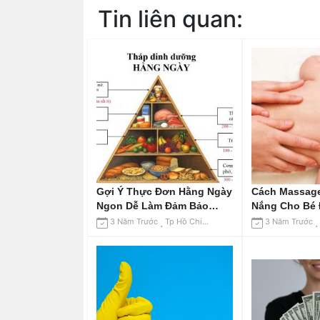
Tin liên quan:
Gợi Ý Thực Đơn Hằng Ngày
Cách Massag
Ngon Dễ Làm Đảm Bảo
Nắng Cho Bé
Dinh Dưỡng
3 Năm Trước
Tp Hồ Chí Minh
3 Năm Trước