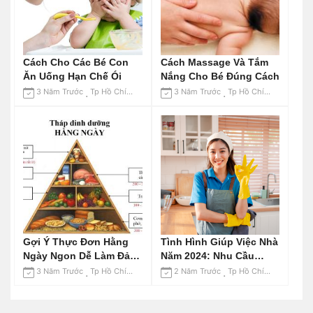
Cách Cho Các Bé Con
Cách Massage Và Tắm
Ăn Uống Hạn Chế Ói
Nắng Cho Bé Đúng Cách
3 Năm Trước
Tp Hồ Chí Minh
3 Năm Trước
Tp Hồ Chí Minh
Gợi Ý Thực Đơn Hằng
Tình Hình Giúp Việc Nhà
Ngày Ngon Dễ Làm Đảm
Năm 2024: Nhu Cầu
Bảo Dinh Dưỡng
Tăng Cao
3 Năm Trước
Tp Hồ Chí Minh
2 Năm Trước
Tp Hồ Chí Minh