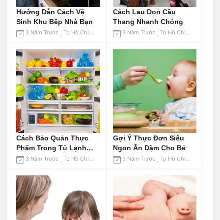
Hướng Dẫn Cách Vệ
Cách Lau Dọn Cầu
Sinh Khu Bếp Nhà Bạn
Thang Nhanh Chóng
3 Năm Trước
Tp Hồ Chí Minh
3 Năm Trước
Tp Hồ Chí Minh
Cách Bảo Quản Thực
Gợi Ý Thực Đơn Siêu
Phẩm Trong Tủ Lạnh
Ngon Ăn Dặm Cho Bé
Lâu Không Gây Mùi
3 Năm Trước
Tp Hồ Chí Minh
3 Năm Trước
Tp Hồ Chí Minh