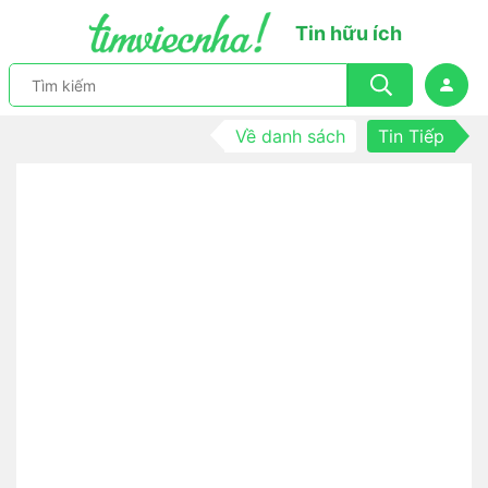
Tin hữu ích
Về danh sách
Tin Tiếp