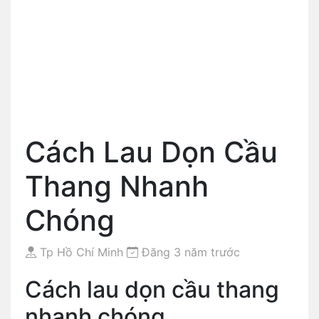
Cách Lau Dọn Cầu
Thang Nhanh
Chóng
Tp Hồ Chí Minh
Đăng 3 năm trước
Cách lau dọn cầu thang
nhanh chóng