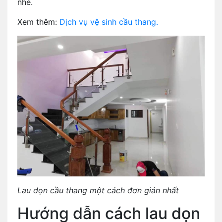
nhé.
Xem thêm:
Dịch vụ vệ sinh cầu thang.
Lau dọn cầu thang một cách đơn giản nhất
Hướng dẫn cách lau dọn