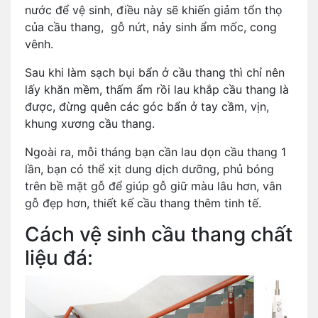
nước để vệ sinh, điều này sẽ khiến giảm tổn thọ
của cầu thang, gỗ nứt, nảy sinh ẩm mốc, cong
vênh.
Sau khi làm sạch bụi bẩn ở cầu thang thì chỉ nên
lấy khăn mềm, thấm ẩm rồi lau khắp cầu thang là
được, đừng quên các góc bẩn ở tay cầm, vịn,
khung xương cầu thang.
Ngoài ra, mỗi tháng bạn cần lau dọn cầu thang 1
lần, bạn có thể xịt dung dịch dưỡng, phủ bóng
trên bề mặt gỗ để giúp gỗ giữ màu lâu hơn, vân
gỗ đẹp hơn, thiết kế cầu thang thêm tinh tế.
Cách vệ sinh cầu thang chất
liệu đá: