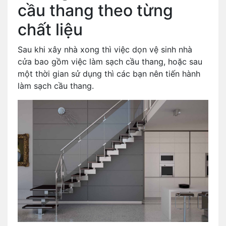
cầu thang theo từng
chất liệu
Sau khi xây nhà xong thì việc dọn vệ sinh nhà
cửa bao gồm việc làm sạch cầu thang, hoặc sau
một thời gian sử dụng thì các bạn nên tiến hành
làm sạch cầu thang.