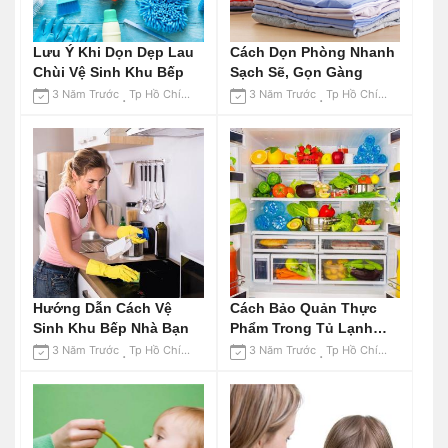
Lưu Ý Khi Dọn Dẹp Lau
Cách Dọn Phòng Nhanh
Chùi Vệ Sinh Khu Bếp
Sạch Sẽ, Gọn Gàng
3 Năm Trước
Tp Hồ Chí Minh
3 Năm Trước
Tp Hồ Chí Minh
Hướng Dẫn Cách Vệ
Cách Bảo Quản Thực
Sinh Khu Bếp Nhà Bạn
Phẩm Trong Tủ Lạnh
Lâu Không Gây Mùi
3 Năm Trước
Tp Hồ Chí Minh
3 Năm Trước
Tp Hồ Chí Minh