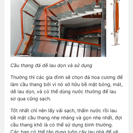
Cầu thang đá dễ lau dọn và sử dụng
Thường thì các gia đình sẽ chọn đá hoa cương để
làm cầu thang bởi vì nó sở hữu bề mặt bóng, mát,
dễ lau dọn, và có thể dùng nước thường để lau
sơ qua cũng sạch.
Tốt nhất chỉ nên lấy vải sạch, thấm nước rồi lau
bề mặt cầu thang nhẹ nhàng và gọn nhẹ nhất, đợi
cầu thang khô là có thể sử dụng bình thường.
Các bạn có thể tận dụng luôn cây lau nhà để vệ