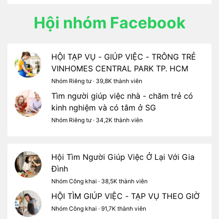
Hội nhóm Facebook
HỘI TẠP VỤ - GIÚP VIỆC - TRÔNG TRẺ
VINHOMES CENTRAL PARK TP. HCM
Nhóm Riêng tư · 39,8K thành viên
Tìm người giúp việc nhà - chăm trẻ có
kinh nghiệm và có tâm ở SG
Nhóm Riêng tư · 34,2K thành viên
Hội Tìm Người Giúp Việc Ở Lại Với Gia
Đình
Nhóm Công khai · 38,5K thành viên
HỘI TÌM GIÚP VIỆC - TẠP VỤ THEO GIỜ
Nhóm Công khai · 91,7K thành viên