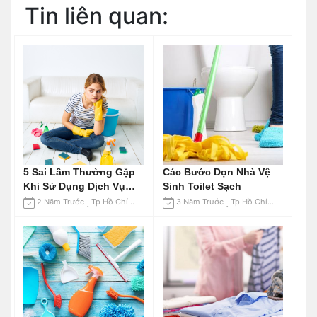
Tin liên quan:
5 Sai Lầm Thường Gặp
Các Bước Dọn Nhà Vệ
Khi Sử Dụng Dịch Vụ
Sinh Toilet Sạch
Giúp Việc
2 Năm Trước
Tp Hồ Chí Minh
3 Năm Trước
Tp Hồ Chí Minh